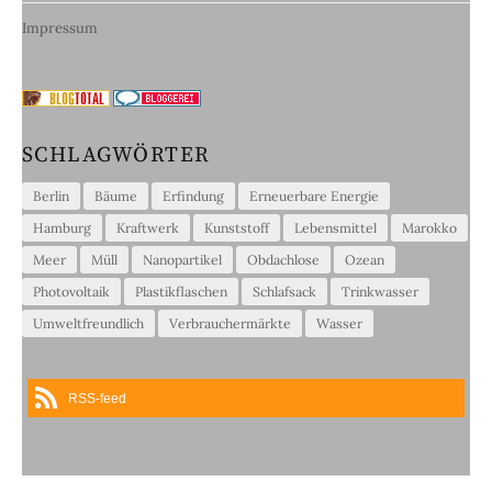
Impressum
SCHLAGWÖRTER
Berlin
Bäume
Erfindung
Erneuerbare Energie
Hamburg
Kraftwerk
Kunststoff
Lebensmittel
Marokko
Meer
Müll
Nanopartikel
Obdachlose
Ozean
Photovoltaik
Plastikflaschen
Schlafsack
Trinkwasser
Umweltfreundlich
Verbrauchermärkte
Wasser
RSS-feed