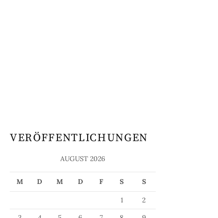
VERÖFFENTLICHUNGEN
AUGUST 2026
M
D
M
D
F
S
S
1
2
3
4
5
6
7
8
9