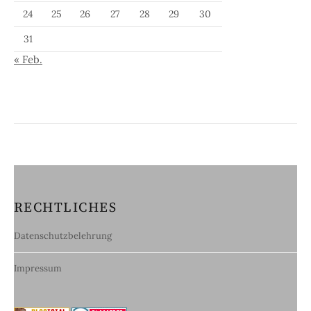
24
25
26
27
28
29
30
31
« Feb.
RECHTLICHES
Datenschutzbelehrung
Impressum