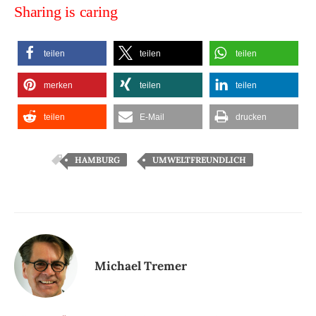
Sharing is caring
teilen
teilen
teilen
merken
teilen
teilen
teilen
E-Mail
drucken
,
HAMBURG
UMWELTFREUNDLICH
Michael Tremer