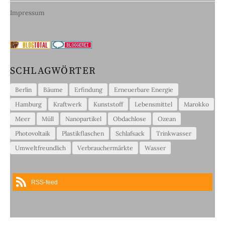
Impressum
SCHLAGWÖRTER
Berlin
Bäume
Erfindung
Erneuerbare Energie
Hamburg
Kraftwerk
Kunststoff
Lebensmittel
Marokko
Meer
Müll
Nanopartikel
Obdachlose
Ozean
Photovoltaik
Plastikflaschen
Schlafsack
Trinkwasser
Umweltfreundlich
Verbrauchermärkte
Wasser
RSS-feed