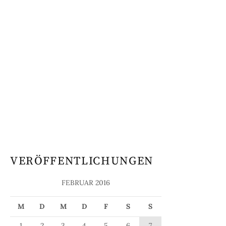
VERÖFFENTLICHUNGEN
FEBRUAR 2016
M
D
M
D
F
S
S
1
2
3
4
5
6
7